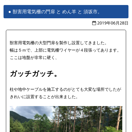
獣害用電気柵の門扉 と めん羊 と 須坂市。
2019年06月28日
獣害用電気柵の大型門扉を製作し設置してきました。
幅は５ｍで、上部に電気柵ワイヤーが４段張ってあります。
ここは地盤が非常に硬く、
ガッチガッチ。
柱や地中ケーブルを施工するのがとても大変な場所でしたが
きれいに設置することが出来ました。