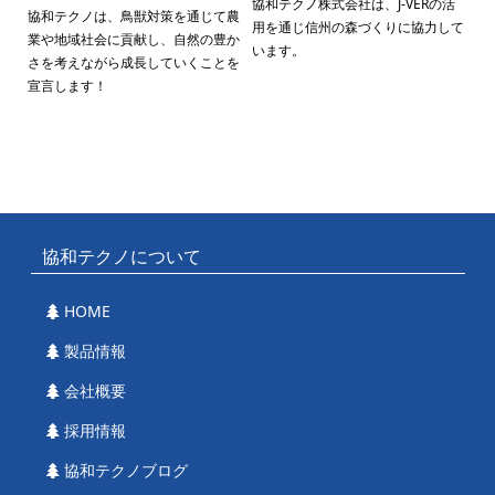
協和テクノ株式会社は、J-VERの活
協和テクノは、鳥獣対策を通じて農
用を通じ信州の森づくりに協力して
業や地域社会に貢献し、自然の豊か
います。
さを考えながら成長していくことを
宣言します！
協和テクノについて
HOME
製品情報
会社概要
採用情報
協和テクノブログ