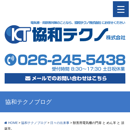
M
協和テクノブログ
HOME
>
協和テクノブログ
>
日々の出来事
>
獣害用電気柵の門扉 と めん羊 と 須
坂市。