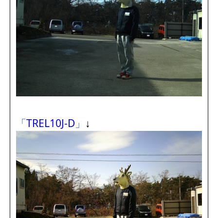
「
TREL10J-D
」
↓