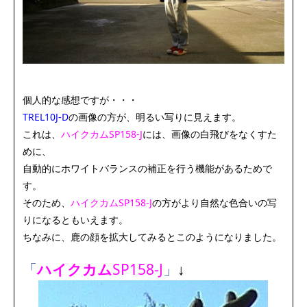
個人的な感想ですが・・・
TREL10J-D
の画像の方が、明るい写りに見えます。
これは、
ハイクカムSP158‐J
には、画像の白飛びをなくすた
めに、
自動的にホワイトバランスの補正を行う機能があるためで
す。
そのため、
ハイクカムSP158‐J
の方がより自然な色合いの写
りになるともいえます。
ちなみに、鹿の顔を拡大してみるとこのようになりました。
「
ハイクカム
SP158‐J
」
↓