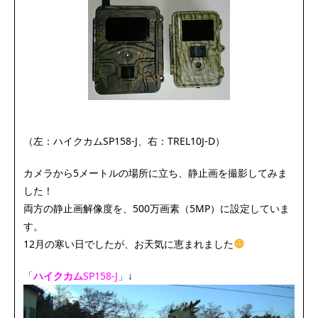
（左：ハイクカムSP158‐J、右：TREL10J-D）
カメラから5メートルの場所に立ち、静止画を撮影してみま
した！
両方の静止画解像度を、500万画素（5MP）に設定していま
す。
12月の寒い日でしたが、お天気に恵まれました
「
ハイクカム
SP158‐J
」
↓