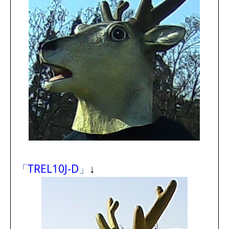
「
TREL10J-D
」
↓