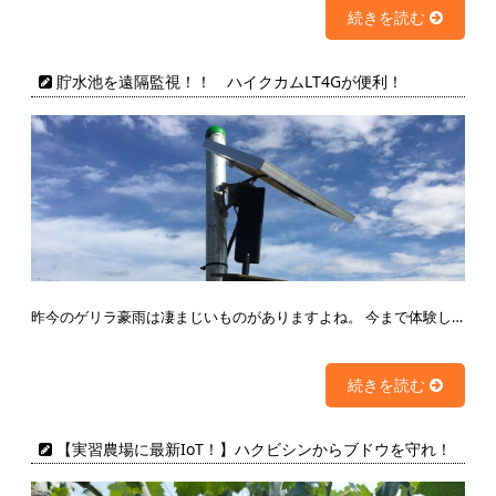
続きを読む
貯水池を遠隔監視！！ ハイクカムLT4Gが便利！
昨今のゲリラ豪雨は凄まじいものがありますよね。 今まで体験し…
続きを読む
【実習農場に最新IoT！】ハクビシンからブドウを守れ！