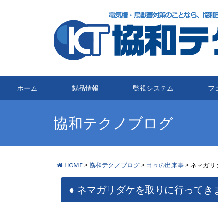
メインナビゲーション
ホーム
製品情報
監視システム
フ
協和テクノブログ
HOME
>
協和テクノブログ
>
日々の出来事
>
ネマガリ
ネマガリダケを取りに行ってき