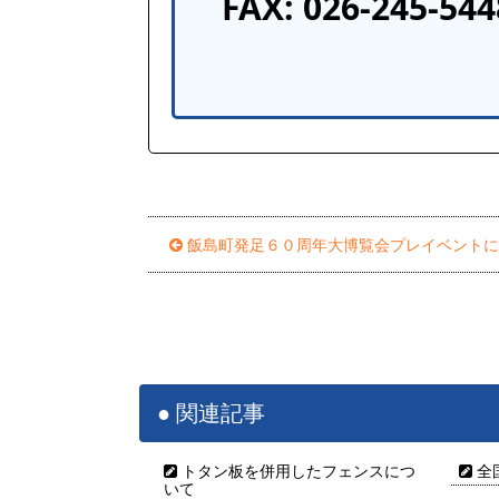
FAX: 026-245-544
飯島町発足６０周年大博覧会プレイベントに
関連記事
トタン板を併用したフェンスにつ
全
いて