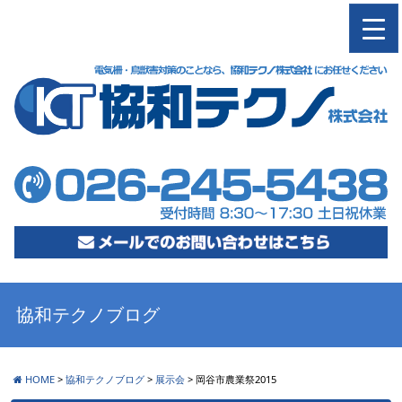
M
協和テクノブログ
HOME
>
協和テクノブログ
>
展示会
>
岡谷市農業祭2015