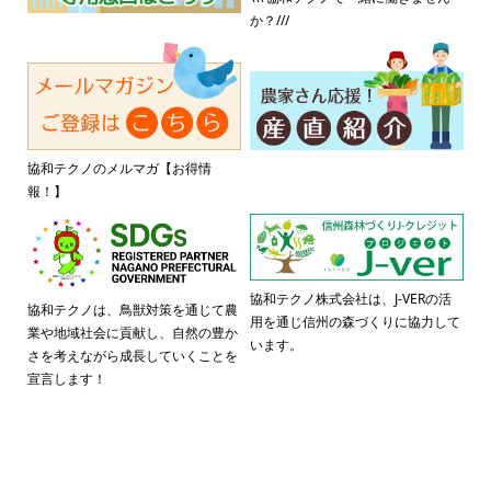
か？///
協和テクノのメルマガ【お得情
報！】
協和テクノ株式会社は、J-VERの活
協和テクノは、鳥獣対策を通じて農
用を通じ信州の森づくりに協力して
業や地域社会に貢献し、自然の豊か
います。
さを考えながら成長していくことを
宣言します！