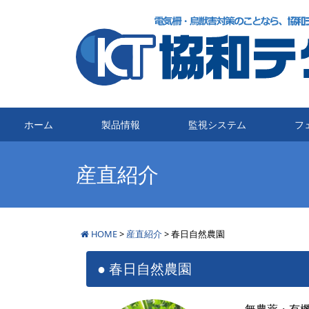
メインナビゲーション
ホーム
製品情報
監視システム
フ
産直紹介
HOME
>
産直紹介
>
春日自然農園
春日自然農園