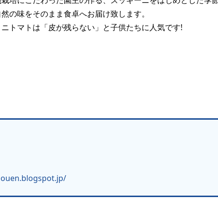
機栽培にこだわった園主の作る、ズッキーニをはじめとした季
自然の味をそのまま食卓へお届け致します。
ミニトマトは「皮が残らない」と子供たちに人気です!
nouen.blogspot.jp/