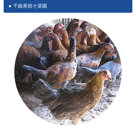
千曲果樹そ菜園