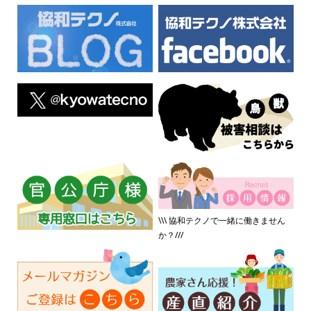
\\\ 協和テクノで一緒に働きません
か？///