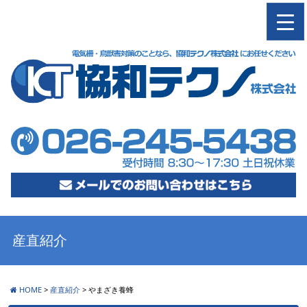
M
産直紹介
HOME
>
産直紹介
>
やまざき養蜂