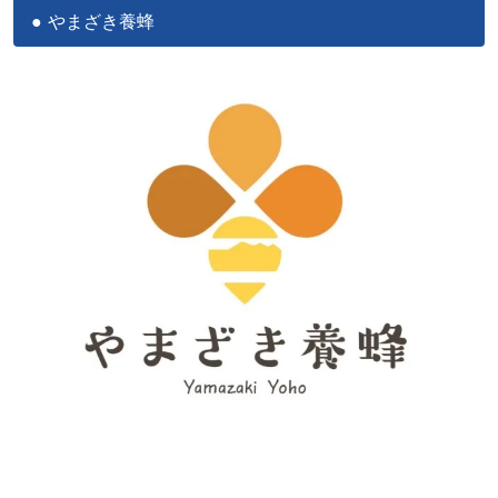
やまざき養蜂