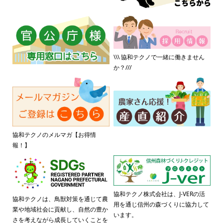
\\\ 協和テクノで一緒に働きません
か？///
協和テクノのメルマガ【お得情
報！】
協和テクノ株式会社は、J-VERの活
協和テクノは、鳥獣対策を通じて農
用を通じ信州の森づくりに協力して
業や地域社会に貢献し、自然の豊か
います。
さを考えながら成長していくことを